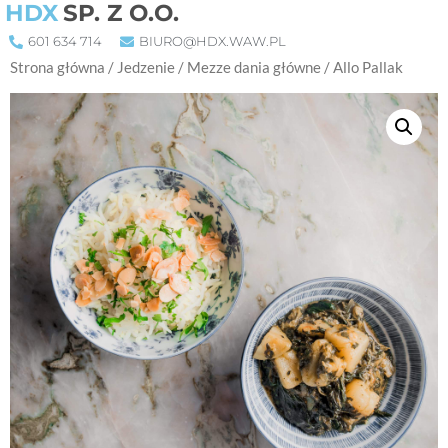
HDX
SP. Z O.O.
601 634 714
BIURO@HDX.WAW.PL
Strona główna
/
Jedzenie
/
Mezze dania główne
/ Allo Pallak